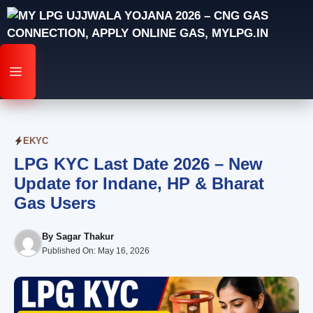
Skip
to
content
MENU
EKYC
LPG KYC Last Date 2026 – New
Update for Indane, HP & Bharat
Gas Users
By
Sagar Thakur
Published On:
May 16, 2026